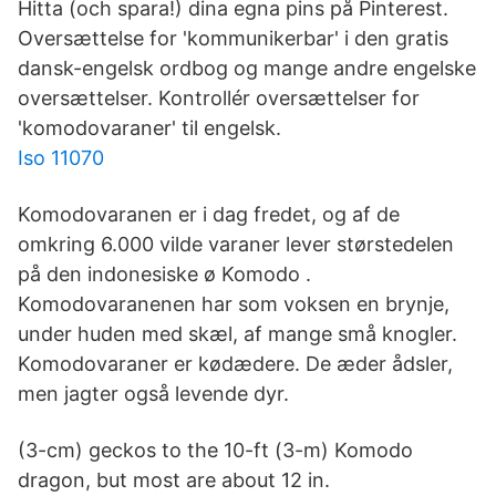
Hitta (och spara!) dina egna pins på Pinterest.
Oversættelse for 'kommunikerbar' i den gratis
dansk-engelsk ordbog og mange andre engelske
oversættelser. Kontrollér oversættelser for
'komodovaraner' til engelsk.
Iso 11070
Komodovaranen er i dag fredet, og af de
omkring 6.000 vilde varaner lever størstedelen
på den indonesiske ø Komodo .
Komodovaranenen har som voksen en brynje,
under huden med skæl, af mange små knogler.
Komodovaraner er kødædere. De æder ådsler,
men jagter også levende dyr.
(3-cm) geckos to the 10-ft (3-m) Komodo
dragon, but most are about 12 in.