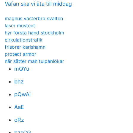
Vafan ska vi äta till middag
magnus vasterbro svalten
laser musteet
hyr första hand stockholm
cirkulationstrafik
frisorer karlshamn
protect armor
när sätter man tulpanlökar
mQYu
bhz
pQwAi
AaE
oRz
bzsCG