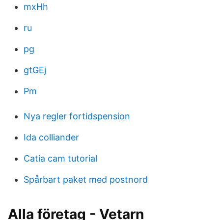
mxHh
ru
pg
gtGEj
Pm
Nya regler fortidspension
Ida colliander
Catia cam tutorial
Spårbart paket med postnord
Alla företag - Vetarn