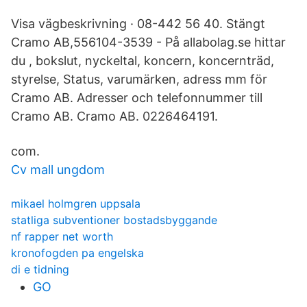
Visa vägbeskrivning · 08-442 56 40. Stängt
Cramo AB,556104-3539 - På allabolag.se hittar
du , bokslut, nyckeltal, koncern, koncernträd,
styrelse, Status, varumärken, adress mm för
Cramo AB. Adresser och telefonnummer till
Cramo AB. Cramo AB. 0226464191.
com.
Cv mall ungdom
mikael holmgren uppsala
statliga subventioner bostadsbyggande
nf rapper net worth
kronofogden pa engelska
di e tidning
GO