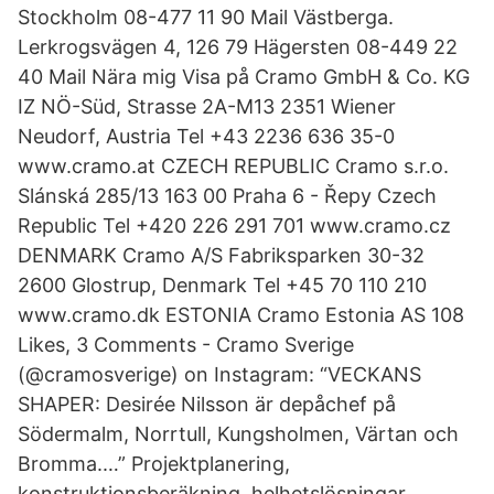
Stockholm 08-477 11 90 Mail Västberga.
Lerkrogsvägen 4, 126 79 Hägersten 08-449 22
40 Mail Nära mig Visa på Cramo GmbH & Co. KG
IZ NÖ-Süd, Strasse 2A-M13 2351 Wiener
Neudorf, Austria Tel +43 2236 636 35-0
www.cramo.at CZECH REPUBLIC Cramo s.r.o.
Slánská 285/13 163 00 Praha 6 - Řepy Czech
Republic Tel +420 226 291 701 www.cramo.cz
DENMARK Cramo A/S Fabriksparken 30-32
2600 Glostrup, Denmark Tel +45 70 110 210
www.cramo.dk ESTONIA Cramo Estonia AS 108
Likes, 3 Comments - Cramo Sverige
(@cramosverige) on Instagram: “VECKANS
SHAPER: Desirée Nilsson är depåchef på
Södermalm, Norrtull, Kungsholmen, Värtan och
Bromma.…” Projektplanering,
konstruktionsberäkning, helhetslösningar,