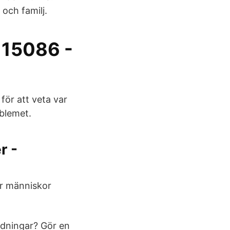
 och familj.
 15086 -
för att veta var
oblemet.
r -
ur människor
ildningar? Gör en