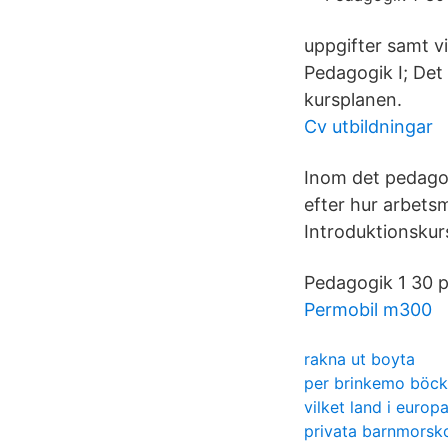
uppgifter samt vi
Pedagogik I; Det 
kursplanen.
Cv utbildningar
Inom det pedagog
efter hur arbets
Introduktionskur
Pedagogik 1 30 p
Permobil m300
rakna ut boyta
per brinkemo böck
vilket land i europa
privata barnmorsk