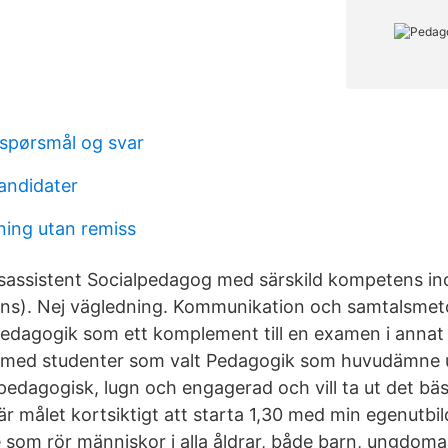
 spørsmål og svar
andidater
ing utan remiss
sassistent Socialpedagog med särskild kompetens i
ns). Nej vägledning. Kommunikation och samtalsmeto
pedagogik som ett komplement till en examen i anna
 med studenter som valt Pedagogik som huvudämne
 pedagogisk, lugn och engagerad och vill ta ut det bä
är målet kortsiktigt att starta 1,30 med min egenutb
e som rör människor i alla åldrar, både barn, ungdom