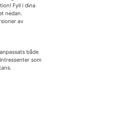
on! Fyll i dina
ret nedan.
rsioner av
 anpassats både
intressenter som
tans.