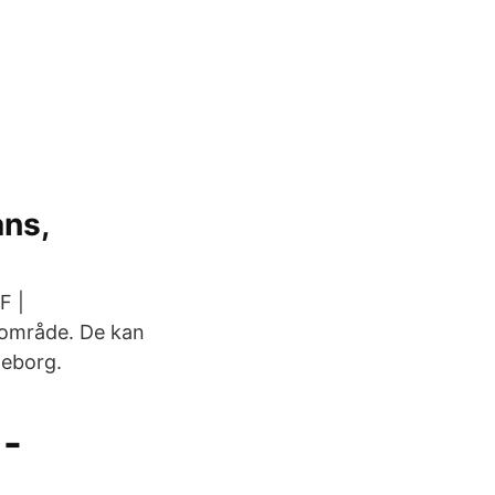
ans,
F |
t område. De kan
teborg.
 -