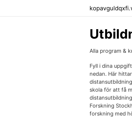
kopavguldqxfi
Utbild
Alla program & k
Fyll i dina uppgif
nedan. Här hittar
distansutbildning
skola för att få
distansutbildning
Forskning Stockh
forskning med hö