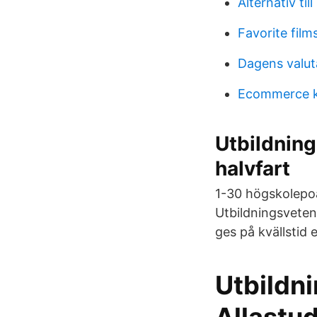
Alternativ til
Favorite films
Dagens valut
Ecommerce k
Utbildning
halvfart
1-30 högskolepoä
Utbildningsveten
ges på kvällstid 
Utbildni