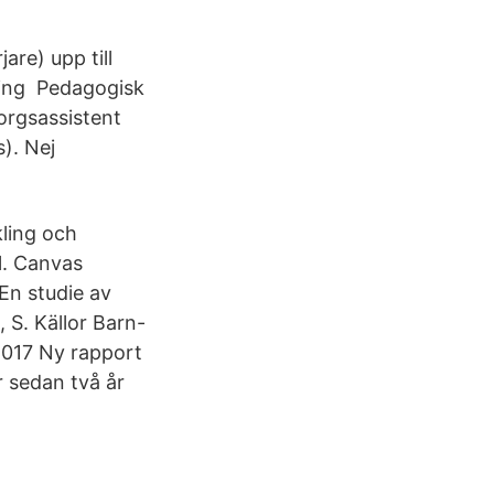
are) upp till
ning Pedagogisk
orgsassistent
). Nej
ling och
l. Canvas
 En studie av
 S. Källor Barn-
2017 Ny rapport
r sedan två år