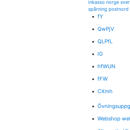
inkasso norge sver
spårning postnord
fY
QwPjV
QLPfL
IG
hfWUN
fFW
CXmh
Övningsuppgif
Webshop web