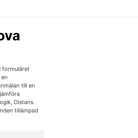
Nova
i formuläret
a en
nmälan till en
 jämföra
ogik, Distans.
unden tillämpad