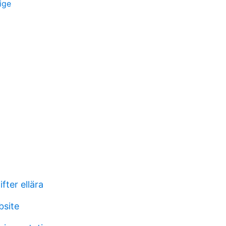
ige
ter ellära
site