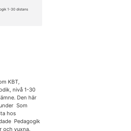
nom KBT,
dik, nivå 1-30
t ämne. Den här
 under Som
sta hos
ildade Pedagogik
ar och vuxna.