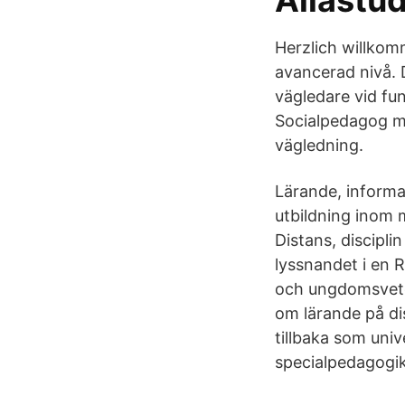
Allastud
Herzlich willkomm
avancerad nivå.
vägledare vid fu
Socialpedagog m
vägledning.
Lärande, informa
utbildning inom 
Distans, discipli
lyssnandet i en 
och ungdomsveten
om lärande på di
tillbaka som univ
specialpedagogik