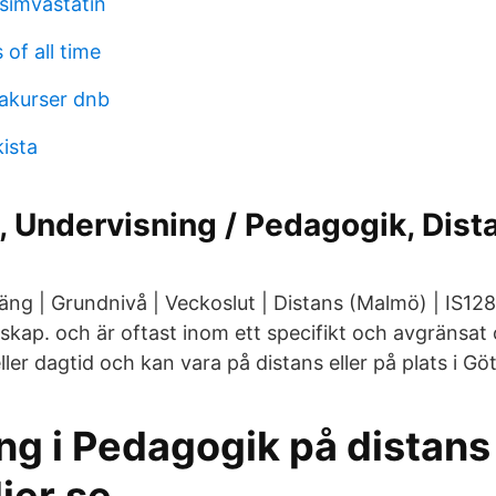
l simvastatin
 of all time
akurser dnb
ista
, Undervisning / Pedagogik, Dist
ng | Grundnivå | Veckoslut | Distans (Malmö) | IS128
skap. och är oftast inom ett specifikt och avgränsa
eller dagtid och kan vara på distans eller på plats i Gö
ng i Pedagogik på distans