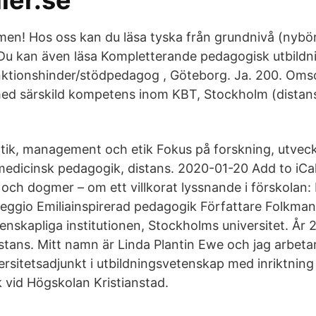
ier.se
en! Hos oss kan du läsa tyska från grundnivå (nybörj
 Du kan även läsa Kompletterande pedagogisk utbild
nktionshinder/stödpedagog , Göteborg. Ja. 200. Oms
ed särskild kompetens inom KBT, Stockholm (distans
tik, management och etik Fokus på forskning, utveck
medicinsk pedagogik, distans. 2020-01-20 Add to iCa
n och dogmer – om ett villkorat lyssnande i förskolan:
Reggio Emiliainspirerad pedagogik Författare Folkman,
skapliga institutionen, Stockholms universitet. År 
stans. Mitt namn är Linda Plantin Ewe och jag arbeta
ersitetsadjunkt i utbildningsvetenskap med inriktning
 vid Högskolan Kristianstad.