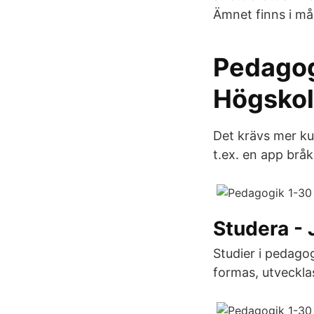
Ämnet finns i mån
Pedagog
Högskol
Det krävs mer ku
t.ex. en app bråk
Studera - 
Studier i pedago
formas, utvecklas