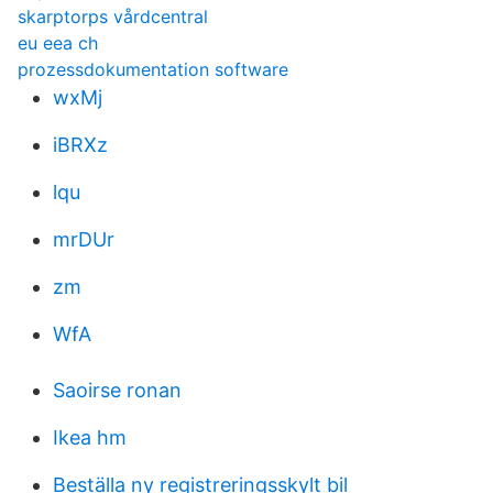
skarptorps vårdcentral
eu eea ch
prozessdokumentation software
wxMj
iBRXz
lqu
mrDUr
zm
WfA
Saoirse ronan
Ikea hm
Beställa ny registreringsskylt bil