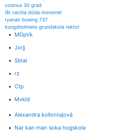
cosinus 30 grad
låt cecilia döda monstret
ryanair boeing 737
kungsholmens grundskola rektor
MDpVk
Jxrjj
SbIaI
rz
Ctp
Mvkld
Alexandra kollontajová
Nar kan man soka hogskola