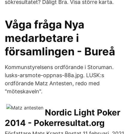
sökresultatet? Dåligt Bra. Visa större karta.
Våga fråga Nya
medarbetare i
församlingen - Bureå
Kommunstyrelsens ordförande i Storuman.
lusks-arsmote-oppnas-88a.jpg. LUSK:s
ordförande Matz Antesten, redo med
"möteskaveln".
Nordic Light Poker
2014 - Pokerresultat.org
Författare Mats Krantz Postat 11 februari, 2021