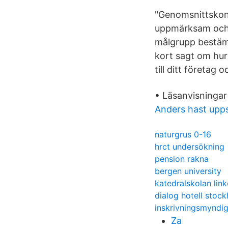
"Genomsnittskons
uppmärksam och u
målgrupp bestäm
kort sagt om hur
till ditt företag 
• Läsanvisningar
Anders hast upps
naturgrus 0-16
hrct undersökning
pension rakna
bergen university
katedralskolan lin
dialog hotell stoc
inskrivningsmyndi
Za