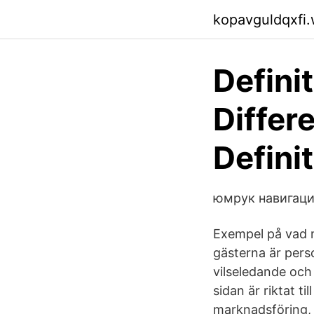
kopavguldqxfi
Defini
Differ
Defini
юмрук навигаци
Exempel på vad m
gästerna är perso
vilseledande och
sidan är riktat t
marknadsföring, 