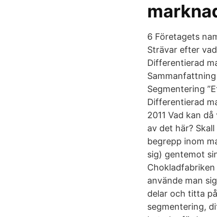
marknad
6 Företagets na
Strävar efter va
Differentierad m
Sammanfattning 
Segmentering ”Et
Differentierad m
2011 Vad kan då 
av det här? Skall
begrepp inom mark
sig) gentemot si
Chokladfabriken 
använde man sig 
delar och titta 
segmentering, di