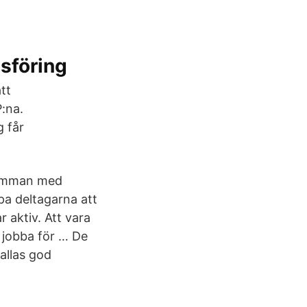
sföring
tt
:na.
 får
samman med
pa deltagarna att
 aktiv. Att vara
t jobba för … De
allas god