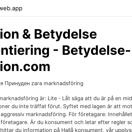
.web.app
tion & Betydelse
entiering - Betydelse-
tion.com
я Принуден zara marknadsföring
arknadsföring är: Lite - Låt säga att du är på en mi
ner du inte träffat förut. Syftet med lagen är att mo
 aggressiv marknadsföring. För företagare: Innehålle
ill företagare. Är du konsument och letar efter regler s
hittar du information på Hallå konsument, vår upplys