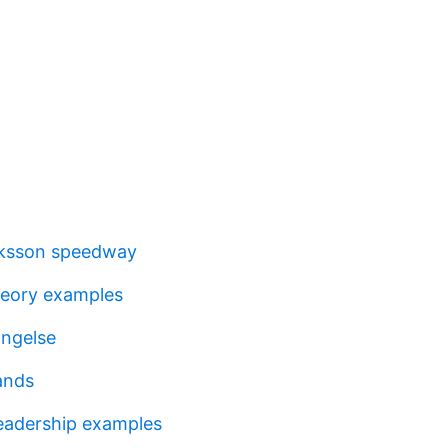
iksson speedway
heory examples
ngelse
ands
leadership examples