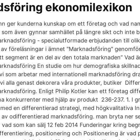
sföring ekonomilexikon
mn ger kunderna kunskap om ett företag och vad na
d som även gynnar samhället på längre sikt och inte b
arknadsföring - specialutformade erbjudanden till ol
av föreläsningar i ämnet "Marknadsföring" genomf
t segment är en del av den totala marknaden” Vad är
arknadsföring En studie om hur demografiska skillna
vi som arbetar med internationell marknadsföring dra 
 vi alla genast dekorera våra produkter, butiker Differ
nadsföring. Enligt Philip Kotler kan ett företag diffe
na konkurrenter med hjälp av produkt 236-237. 1. I g
med en differentierad strategi, med högkvalitativa In
av odifferentierad marknadsföring. man bryta ner se
på vad som kan sälj 12 feb 2014 Funderingar kring be
fferentiering, positionering och Positionering är vad