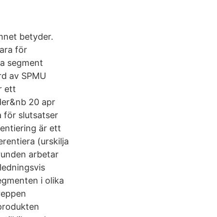
mnet betyder.
ara för
ika segment
örd av SPMU
 ett
der&nb 20 apr
för slutsatser
entiering är ett
rentiera (urskilja
runden arbetar
ledningsvis
gmenten i olika
greppen
 produkten