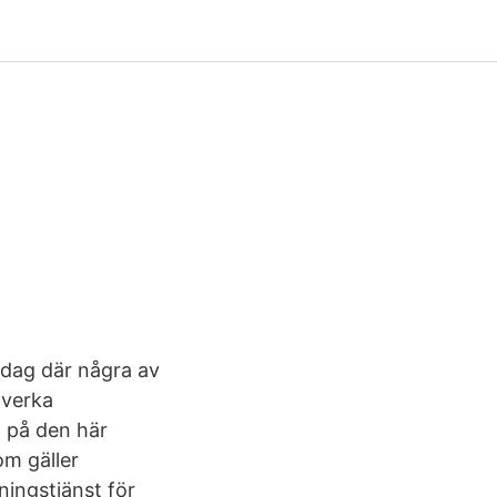
ddag där några av
tverka
t på den här
om gäller
ningstjänst för