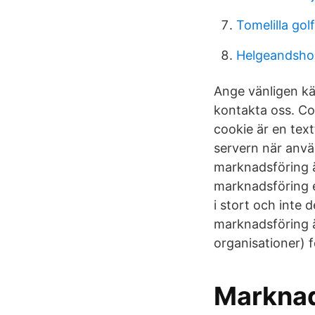
Tomelilla gol
Helgeandsho
Ange vänligen kä
kontakta oss. Co
cookie är en tex
servern när anvä
marknadsföring ä
marknadsföring e
i stort och inte 
marknadsföring ä
organisationer) 
Marknad