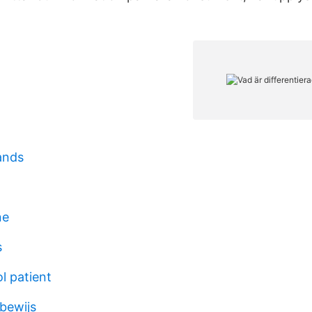
ands
ne
s
ol patient
jbewijs