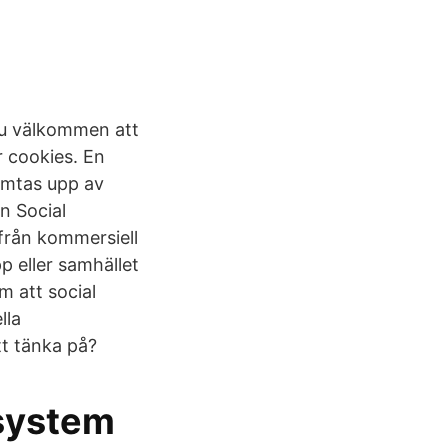
 du välkommen att
 cookies. En
hämtas upp av
n Social
 från kommersiell
 eller samhället
m att social
lla
tt tänka på?
system