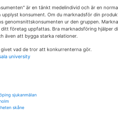
umenten" är en tänkt medelindivid och är en normal
pplyst konsument. Om du marknadsför din produkt t
s genomsnittskonsumenten ur den gruppen. Markna
 ditt företag uppfattas. Bra marknadsföring hjälper d
och även att bygga starka relationer.
 givet vad de tror att konkurrenterna gör.
ala university
köping sjukanmälan
kholm
gheten skåne