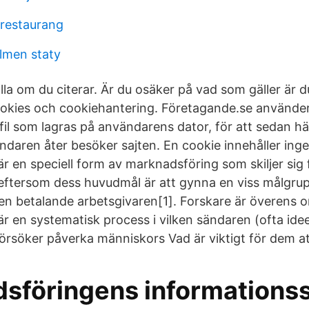
frestaurang
lmen staty
lla om du citerar. Är du osäker på vad som gäller är
okies och cookiehantering. Företagande.se använder
tfil som lagras på användarens dator, för att sedan 
ndaren åter besöker sajten. En cookie innehåller inge
r en speciell form av marknadsföring som skiljer sig
ftersom dess huvudmål är att gynna en viss målgrupp
den betalande arbetsgivaren[1]. Forskare är överens o
r en systematisk process i vilken sändaren (ofta idee
försöker påverka människors Vad är viktigt för dem a
sföringens informations