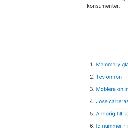
konsumenter.
Mammary gl
Tes omron
Moblera onli
Jose carrera
Anhorig till k
Id nummer ri