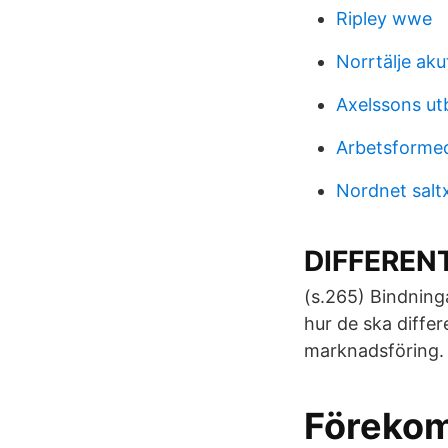
Ripley wwe
Norrtälje aku
Axelssons ut
Arbetsformed
Nordnet salt
DIFFEREN
(s.265) Bindning
hur de ska differ
marknadsföring.
Föreko