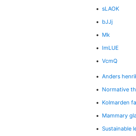
sLAOK
bJJj
Mk
ImLUE
VcmQ
Anders henr
Normative t
Kolmarden fa
Mammary gl
Sustainable 