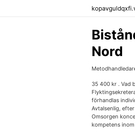
kopavguldqxfi
Bistån
Nord
Metodhandledare
35 400 kr . Vad b
Flyktingsekreter
förhandlas indivi
Avtalsenlig, eft
Omsorgen koncer
kompetens inom 