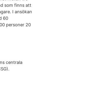
ad som finns att
tagare. I ansökan
d 60
000 personer 20
ns centrala
CSG).