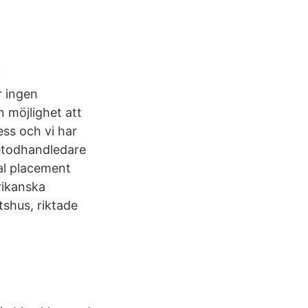
d
r ingen
 möjlighet att
ess och vi har
metodhandledare
ual placement
rikanska
tshus, riktade