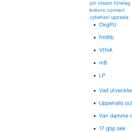
jon olsson foretag
kokoro connect
cykeltaxi uppsala
OkgPU
fmWb
VthiA
mB
LP
Vad utvecklas
Uppehalls och
Van damme d
17 gbp sek