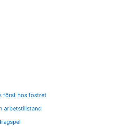
 först hos fostret
 arbetstillstand
ragspel