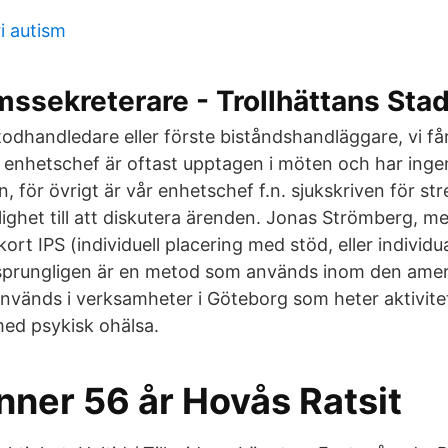
ri autism
ssekreterare - Trollhättans Sta
todhandledare eller förste biståndshandläggare, vi få
 enhetschef är oftast upptagen i möten och har ingen
, för övrigt är vår enhetschef f.n. sjukskriven för str
ighet till att diskutera ärenden. Jonas Strömberg, 
kort IPS (individuell placering med stöd, eller individ
sprungligen är en metod som används inom den ame
används i verksamheter i Göteborg som heter aktivite
ed psykisk ohälsa.
nner 56 år Hovås Ratsit