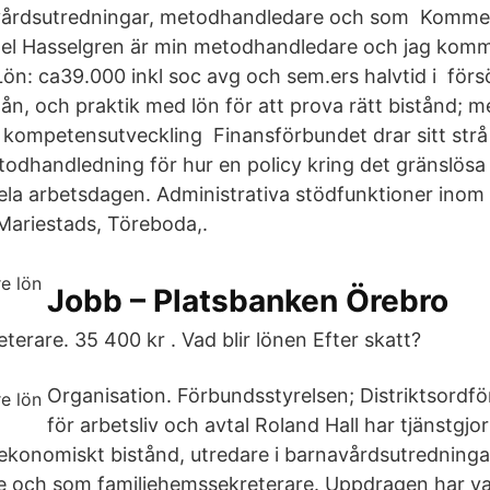
avårdsutredningar, metodhandledare och som Komm
ael Hasselgren är min metodhandledare och jag komm
ön: ca39.000 inkl soc avg och sem.ers halvtid i förs
ielån, och praktik med lön för att prova rätt bistånd;
kompetensutveckling Finansförbundet drar sitt strå t
dhandledning för hur en policy kring det gränslösa
hela arbetsdagen. Administrativa stödfunktioner inom
Mariestads, Töreboda,.
Jobb – Platsbanken Örebro
terare. 35 400 kr . Vad blir lönen Efter skatt?
Organisation. Förbundsstyrelsen; Distriktsordf
för arbetsliv och avtal Roland Hall har tjänstgjo
ekonomiskt bistånd, utredare i barnavårdsutredninga
 och som familjehemssekreterare. Uppdragen har var