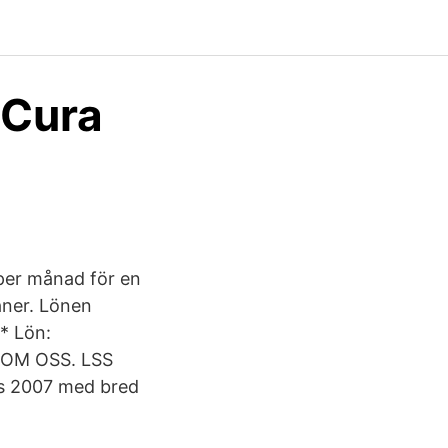
 Cura
 per månad för en
åner. Lönen
 * Lön:
 * OM OSS. LSS
s 2007 med bred