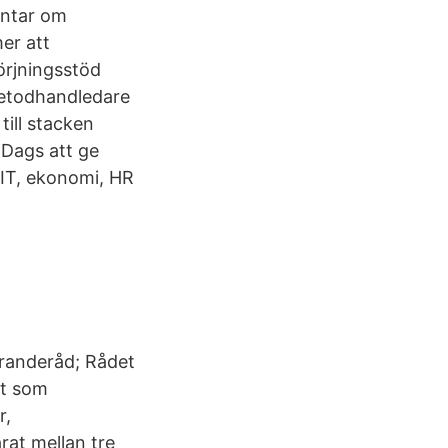
entar om
er att
örjningsstöd
 metodhandledare
ill stacken
 Dags att ge
 IT, ekonomi, HR
öranderåd; Rådet
rt som
r,
at mellan tre