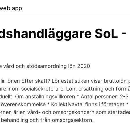
.web.app
dshandläggare SoL -
 vård och stödsamordning lön 2020
lir lönen Efter skatt? Lönestatistiken visar bruttolön
are inom socialsekreterare. Lön, ersättning och förm
duellt. Om anställningsvillkoren * Antal personer: 2-3
er överenskommelse * Kollektivavtal finns i företaget
nen är en vård- och omsorgskoncern som startade
behandling och från omsorgssektorn.