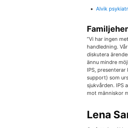
Alvik psykiat
Familjehem
”Vi har ingen me
handledning. Vår
diskutera ärenden
ännu mindre möjl
IPS, presenterar 
support) som ur
sjukvården. IPS 
mot människor m
Lena Sa