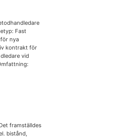
metodhandledare
netyp: Fast
 för nya
iv kontrakt för
dledare vid
Omfattning:
Det framställdes
l. bistånd,