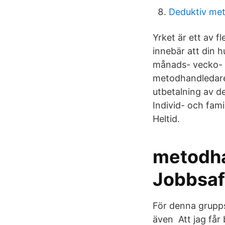
Deduktiv me
Yrket är ett av 
innebär att din h
månads- vecko- e
metodhandledare 
utbetalning av 
Individ- och fam
Heltid.
metodha
Jobbsaf
För denna grupps
även Att jag får 