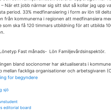
– När ett jobb närmar sig sitt slut så kollar jag upp v
ästa period. 33% medfinansiering i form av lön till del
en från kommunerna i regionen att medfinansiera me
som ska få 120 timmars utbildning för att utbilda 1
n.
. Lönetyp Fast månads- Lön Familjevårdsinspektör.
ingen bland socionomer har aktualiserats i kommune
mellan fackliga organisationer och arbetsgivaren (
ng for begyndere
g sjö
wnstudent
s editorial board