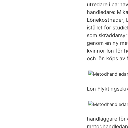
utredare i barn
handledare: Mik
Lönekostnader, L
istället för stud
som skräddarsyr 
genom en ny meto
kvinnor lön för 
och lön köps av 
Lön Flyktingsekre
handläggare för 
metodhandledare