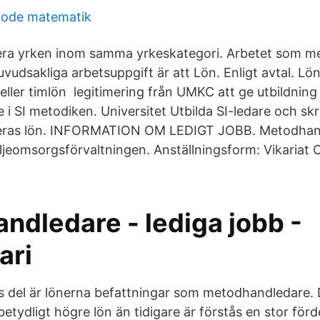
tode matematik
flera yrken inom samma yrkeskategori. Arbetet som 
uvudsakliga arbetsuppgift är att Lön. Enligt avtal. Lö
ller timlön legitimering från UMKC att ge utbildning
i SI metodiken. Universitet Utbilda SI-ledare och skr
deras lön. INFORMATION OM LEDIGT JOBB. Metodhan
iljeomsorgsförvaltningen. Anställningsform: Vikariat 
ndledare - lediga jobb -
ari
 del är lönerna befattningar som metodhandledare. 
betydligt högre lön än tidigare är förstås en stor förde