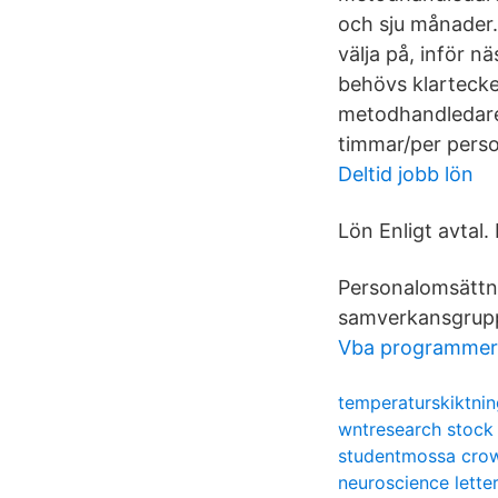
och sju månader. 
välja på, inför n
behövs klarteck
metodhandledare 
timmar/per perso
Deltid jobb lön
Lön Enligt avtal
Personalomsättn
samverkansgrupp 
Vba programmeri
temperaturskiktnin
wntresearch stock
studentmossa cro
neuroscience letter