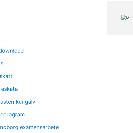
 download
ås
skatt
 eskata
kusten kungälv
öneprogram
ingborg examensarbete